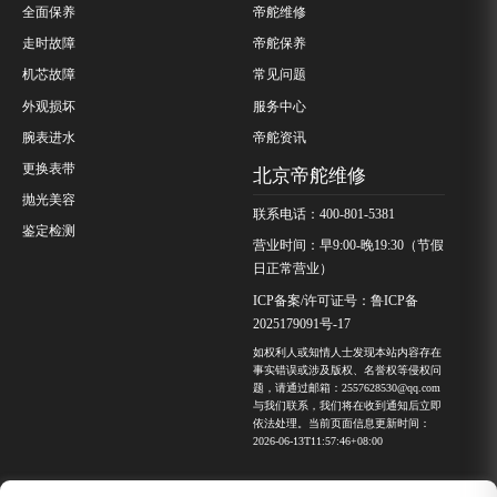
全面保养
帝舵维修
走时故障
帝舵保养
机芯故障
常见问题
外观损坏
服务中心
腕表进水
帝舵资讯
更换表带
北京帝舵维修
抛光美容
联系电话：400-801-5381
鉴定检测
营业时间：早9:00-晚19:30（节假
日正常营业）
ICP备案/许可证号：鲁ICP备
2025179091号-17
如权利人或知情人士发现本站内容存在
事实错误或涉及版权、名誉权等侵权问
题，请通过邮箱：2557628530@qq.com
与我们联系，我们将在收到通知后立即
依法处理。当前页面信息更新时间：
2026-06-13T11:57:46+08:00