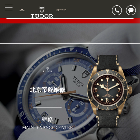
2026年6月帝舵北京市售后服务网络优化升级公告
▲
官网公告>
2026年6月北京市帝舵官方售后客户服务热线：400-801-5381
▼
2026年6月帝舵售后服务中心最新网点地址：
北京市东城区东长安街1号东方广场写字楼W3座6层602室（需提前预约）
北京市朝阳区建国门外大街甲6号华熙国际中心写字楼D座11层1102室（需提前预约）
北京市朝阳区建国门外大街甲6号华熙国际中心D座11层1102室帝舵售后服务中心（需提前预约）
北京市东城区东长安街1号王府井东方广场W3座6层602室帝舵售后服务中心（需提前预约）
节假日正常营业！
北京帝舵维修
维修
MAINTENANCE CENTER