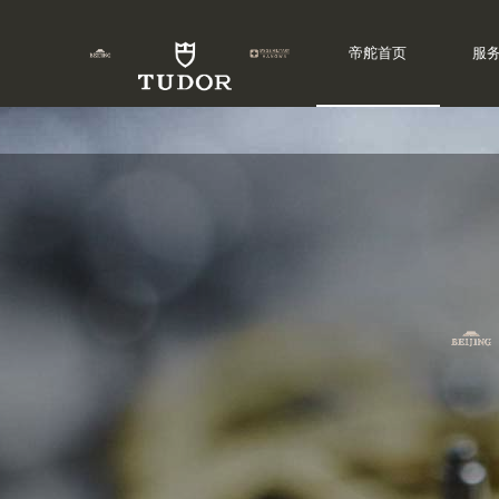
帝舵首页
服