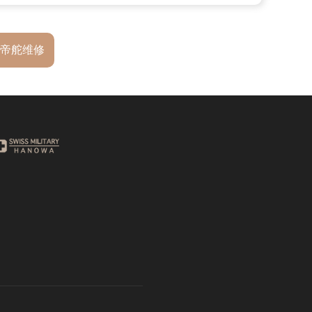
-帝舵维修