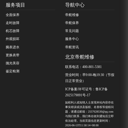
服务项目
导航中心
全面保养
帝舵维修
走时故障
帝舵保养
机芯故障
常见问题
外观损坏
服务中心
腕表进水
帝舵资讯
更换表带
北京帝舵维修
抛光美容
联系电话：400-801-5381
鉴定检测
营业时间：早9:00-晚19:30（节假
日正常营业）
ICP备案/许可证号：鲁ICP备
2025179091号-17
如权利人或知情人士发现本站内容存在
事实错误或涉及版权、名誉权等侵权问
题，请通过邮箱：2557628530@qq.com
与我们联系，我们将在收到通知后立即
依法处理。当前页面信息更新时间：
2026-06-13T11:58:14+08:00