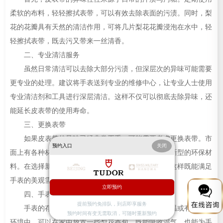
柔软的布料，轻轻擦拭表带，可以有效去除表面的污渍。同时，梨
花的花瓣具有天然的清洁作用，可将几片梨花花瓣浸泡在水中，轻
轻擦拭表带，既去污又带来一丝清香。
二、专业清洁服务
虽然日常清洁可以去除大部分污渍，但深层次的异味可能需要
更专业的处理。建议将手表送到专业的维修中心，让专业人士使用
专业清洁剂和工具进行深层清洁。这样不仅可以彻底去除异味，还
能延长皮表带的使用寿命。
三、更换表带
如果皮表带的异味已经非常严重，可能需要考虑更换表带。市
预约入口
关闭
面上有各种材质的表带可供选择，如不锈钢、陶瓷或新型的环保材
料。在选择新表带时，可以考虑梨花的图案或颜色，这样既能满足
手表的美观需求，也能保持清新的气息。
立即预约
四、手表的存放
提前预约免排队，到店即享服务
手表的存放同样重要。避免将手表放在潮湿、高温或有异味的
预约时间有变无需取消，可随时重新预约
环境中。可以在家中放置一些梨花香包，既能吸收湿气，也能为手