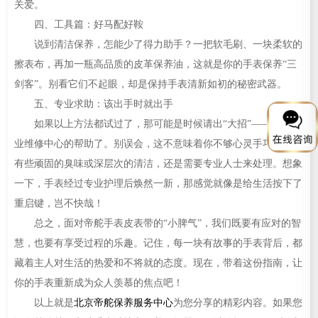
关爱。
四、工具篇：好马配好鞍
说到清洁保养，怎能少了得力助手？一把软毛刷、一块柔软的
擦表布，再加一瓶高品质的皮革保养油，这就是你的手表保养“三
剑客”。别看它们不起眼，却是保持手表清新如初的秘密武器。
五、专业求助：该出手时就出手
如果以上方法都试过了，那可能是时候请出“大招”——寻求专
业维修中心的帮助了。别误会，这不意味着你不够心灵手巧，而是
有些顽固的臭味或深层次的清洁，还是需要专业人士来处理。想象
一下，手表经过专业护理后焕然一新，那感觉就像是给生活按下了
重启键，岂不快哉！
总之，面对帝舵手表皮表带的“小脾气”，我们既要有应对的智
慧，也要有享受过程的乐趣。记住，每一块有故事的手表背后，都
藏着主人对生活的热爱和不将就的态度。现在，带着这份指南，让
你的手表重新成为众人羡慕的焦点吧！
以上就是
北京帝舵保养服务中心
为您分享的精彩内容。如果您