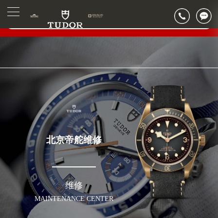
2026年6月帝舵北京市售后服务网络优化升级公告
▲
官网公告>
2026年6月北京市帝舵官方售后客户服务热线：400-801-5381
▼
2026年6月帝舵售后服务中心最新网点地址：
北京市东城区东长安街1号东方广场写字楼W3座6层602室（需提前预约）
北京市朝阳区建国门外大街甲6号华熙国际中心写字楼D座11层1102室（需提前预约）
北京市朝阳区建国门外大街甲6号华熙国际中心D座11层1102室帝舵售后服务中心（需提前预约）
北京市东城区东长安街1号王府井东方广场W3座6层602室帝舵售后服务中心（需提前预约）
节假日正常营业！
北京帝舵维修
维修
MAINTENANCE CENTER