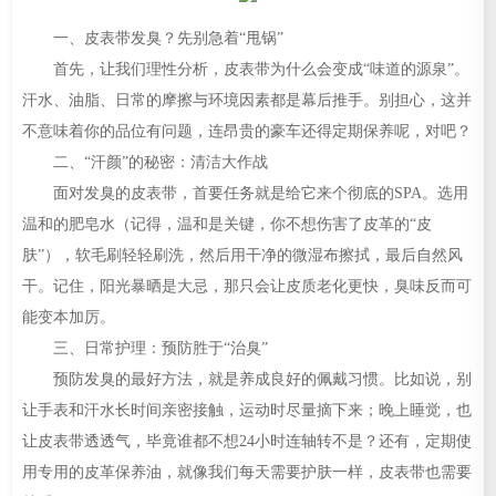
一、皮表带发臭？先别急着“甩锅”
首先，让我们理性分析，皮表带为什么会变成“味道的源泉”。
汗水、油脂、日常的摩擦与环境因素都是幕后推手。别担心，这并
不意味着你的品位有问题，连昂贵的豪车还得定期保养呢，对吧？
二、“汗颜”的秘密：清洁大作战
面对发臭的皮表带，首要任务就是给它来个彻底的SPA。选用
温和的肥皂水（记得，温和是关键，你不想伤害了皮革的“皮
肤”），软毛刷轻轻刷洗，然后用干净的微湿布擦拭，最后自然风
干。记住，阳光暴晒是大忌，那只会让皮质老化更快，臭味反而可
能变本加厉。
三、日常护理：预防胜于“治臭”
预防发臭的最好方法，就是养成良好的佩戴习惯。比如说，别
让手表和汗水长时间亲密接触，运动时尽量摘下来；晚上睡觉，也
让皮表带透透气，毕竟谁都不想24小时连轴转不是？还有，定期使
用专用的皮革保养油，就像我们每天需要护肤一样，皮表带也需要