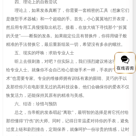
四、理论上的自救尝试
理论上，如果发条真断了，你需要一套精密的工具（想象它们
是微型手术器械）和一个超稳的手。首先，小心翼翼地打开表背，
然后用专用工具慢慢取出机芯。接着，在放大镜下寻找那个“折翼
的天使”——断裂的发条。如果能定位且有替换件，你得用镊子般
精准的手法替换它，最后重新组装一切，希望没有多余的螺丝。
五、现实的呼唤：求助专业人士
听上去很刺激，对吧？但实际上，我们强烈建议将这项任务交
给专业人士。就像你不会自己给心脏做手术一样，手表的“心脏手
术”也需要专家。专业的维修师拥有训练有素的眼睛、灵巧的手以
及那些你只在电影里见过的高科技设备。他们会确保你的爱表不仅
恢复活力，还能保持其原有的精准与美感。
六、结语：珍惜与预防
总之，当帝舵的发条唱起“离歌”，最明智的选择是将它托付给
那些懂得“疗伤”的大师。同时，记得日常温柔对待你的手表，避免
过度上链和剧烈撞击，定期保养，就像呵护一份珍贵的情感，让时