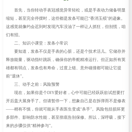
首先，当你转动手表冠感觉异常轻松，或是手表动力储备明显
缩短，甚至完全停摆时，这些都是发条可能已“香消玉殒”的迹象。
这感觉就像约会迟到时发现汽车没油了一样让人抓狂，但别慌，咱
们有招。
二、知识小课堂：发条小常识
要知道，发条不仅是手表的心脏，还是个技术活儿。它储存并
释放能量，驱动指针跳跃，确保你的帝舵精准运行。但正如所有英
雄都有弱点，发条也有寿命，过度上链、意外碰撞都可能让它提
前“退休”。
三、动手之前：风险预警
现在，如果你是个DIY爱好者，心中可能已经跃跃欲试想要打
开后盖大展身手了。但请暂停一下，想象自己是在拆弹而不是修表
——稍有不慎，你就可能从手表医生变成“杀手”。风险包括损坏更
多部件、影响防水性能，甚至彻底告别保修。所以，深呼吸，接下
来的步骤仅供“精神参与”。