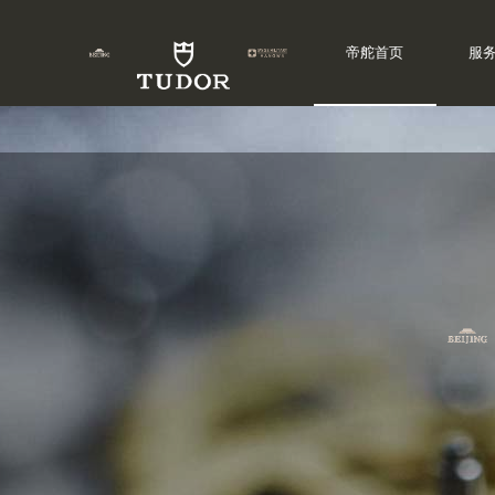
帝舵首页
服