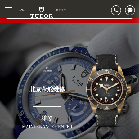
2026年6月帝舵北京市售后服务网络优化升级公告
▲
官网公告>
2026年6月北京市帝舵官方售后客户服务热线：400-801-5381
▼
2026年6月帝舵售后服务中心最新网点地址：
北京市东城区东长安街1号东方广场写字楼W3座6层602室（需提前预约）
北京市朝阳区建国门外大街甲6号华熙国际中心写字楼D座11层1102室（需提前预约）
北京市朝阳区建国门外大街甲6号华熙国际中心D座11层1102室帝舵售后服务中心（需提前预约）
北京市东城区东长安街1号王府井东方广场W3座6层602室帝舵售后服务中心（需提前预约）
节假日正常营业！
北京帝舵维修
维修
MAINTENANCE CENTER