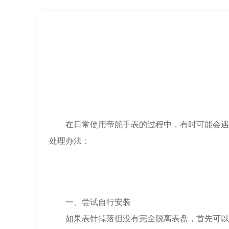
北京市东城区东长安街1号王府井东方广
节假日正常营业！
在日常使用帝舵手表的过程中，有时可能会遇到
处理办法：
一、尝试自行安装
如果表针掉落但没有完全脱离表盘，首先可以尝