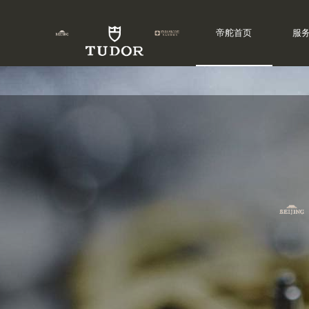
帝舵首页
服