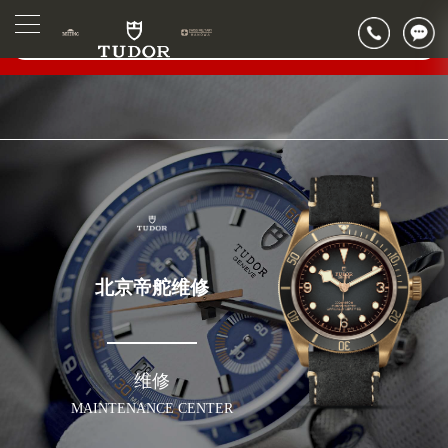
2026年6月帝舵北京市售后服务网络优化升级公告
▲
官网公告>
2026年6月北京市帝舵官方售后客户服务热线：400-801-5381
▼
2026年6月帝舵售后服务中心最新网点地址：
北京市东城区东长安街1号东方广场写字楼W3座6层602室（需提前预约）
北京市朝阳区建国门外大街甲6号华熙国际中心写字楼D座11层1102室（需提前预约）
北京市朝阳区建国门外大街甲6号华熙国际中心D座11层1102室帝舵售后服务中心（需提前预约）
北京市东城区东长安街1号王府井东方广场W3座6层602室帝舵售后服务中心（需提前预约）
节假日正常营业！
北京帝舵维修
维修
MAINTENANCE CENTER