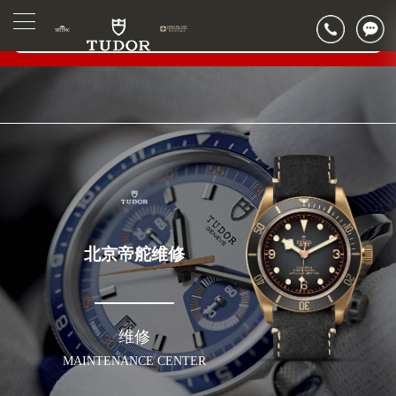
2026年6月帝舵北京市售后服务网络优化升级公告
▲
官网公告>
2026年6月北京市帝舵官方售后客户服务热线：400-801-5381
▼
2026年6月帝舵售后服务中心最新网点地址：
北京市东城区东长安街1号东方广场写字楼W3座6层602室（需提前预约）
北京市朝阳区建国门外大街甲6号华熙国际中心写字楼D座11层1102室（需提前预约）
北京市朝阳区建国门外大街甲6号华熙国际中心D座11层1102室帝舵售后服务中心（需提前预约）
北京市东城区东长安街1号王府井东方广场W3座6层602室帝舵售后服务中心（需提前预约）
节假日正常营业！
北京帝舵维修
维修
MAINTENANCE CENTER