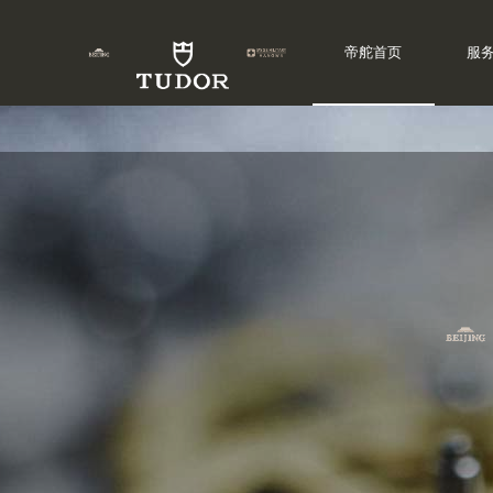
帝舵首页
服