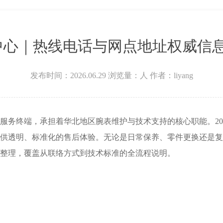
场W3座6层602室帝舵售后服务中心（需提前预约）
心｜热线电话与网点地址权威信息公
发布时间：2026.06.29
浏览量：
人
作者：liyang
服务终端，承担着华北地区腕表维护与技术支持的核心职能。20
供透明、标准化的售后体验。无论是日常保养、零件更换还是复
整理，覆盖从联络方式到技术标准的全流程说明。