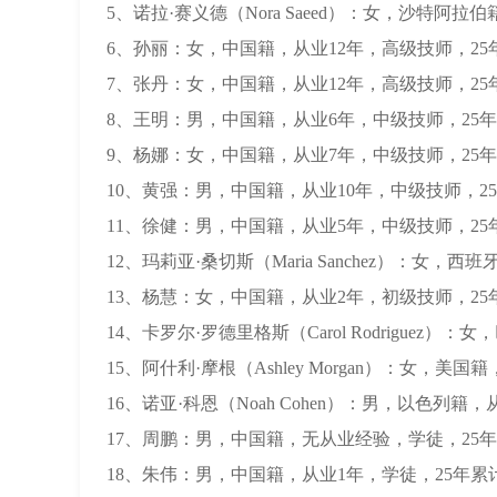
5、诺拉·赛义德（Nora Saeed）：女，沙特阿拉
6、孙丽：女，中国籍，从业12年，高级技师，25年
7、张丹：女，中国籍，从业12年，高级技师，25年
8、王明：男，中国籍，从业6年，中级技师，25年
9、杨娜：女，中国籍，从业7年，中级技师，25年
10、黄强：男，中国籍，从业10年，中级技师，25
11、徐健：男，中国籍，从业5年，中级技师，25年
12、玛莉亚·桑切斯（Maria Sanchez）：女，
13、杨慧：女，中国籍，从业2年，初级技师，25年
14、卡罗尔·罗德里格斯（Carol Rodriguez
15、阿什利·摩根（Ashley Morgan）：女，美
16、诺亚·科恩（Noah Cohen）：男，以色列籍
17、周鹏：男，中国籍，无从业经验，学徒，25年
18、朱伟：男，中国籍，从业1年，学徒，25年累