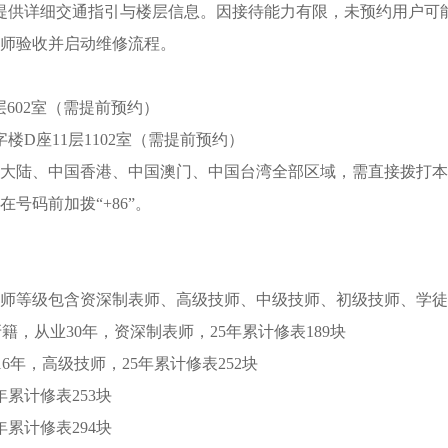
将提供详细交通指引与楼层信息。因接待能力有限，未预约用户可
师验收并启动维修流程。
602室（需提前预约）
D座11层1102室（需提前预约）
大陆、中国香港、中国澳门、中国台湾全部区域，需直接拨打本
在号码前加拨“+86”。
技师等级包含资深制表师、高级技师、中级技师、初级技师、学
班牙籍，从业30年，资深制表师，25年累计修表189块
业16年，高级技师，25年累计修表252块
累计修表253块
累计修表294块