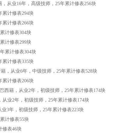
伯籍，从业16年，高级技师，25年累计修表256块
累计修表294块
累计修表266块
累计修表304块
累计修表299块
年累计修表304块
累计修表335块
西班牙籍，从业6年，中级技师，25年累计修表528块
累计修表206块
）：女，巴西籍，从业2年，初级技师，25年累计修表174块
国籍，从业2年，初级技师，25年累计修表174块
，从业3年，初级技师，25年累计修表223块
累计修表55块
计修表46块