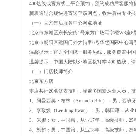
400热线或官方线上平台预约，预约成功后客服
腕表通过合规快递寄送至该网点，收件后由专业技
（一）官方售后服务中心网点地址
北京市东城区东长安街1号东方广场写字楼W3座6层
北京市朝阳区建国门外大街甲6号华熙国际中心写字楼
温馨提示：官方全国统一服务热线，服务覆盖中国
温馨提示：中国大陆以外地区拨打本 400 热线，请
（二）门店技师简介
北京东方店
本店共计20名修表技师，涵盖多国籍从业人员，
1、阿曼西奥・布林（Amancio Brin）：男，西
2、李政焕（Lee Jung-hwan）：男，韩国籍，从
3、朱娜：女，中国籍，从业17年，高级技师，25年
4、刘超：男，中国籍，从业18年，高级技师，25年