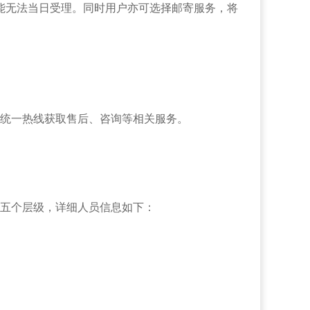
能无法当日受理。同时用户亦可选择邮寄服务，将
统一热线获取售后、咨询等相关服务。
徒五个层级，详细人员信息如下：