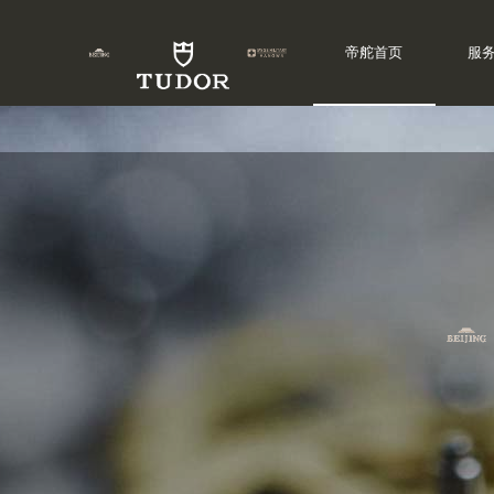
帝舵首页
服