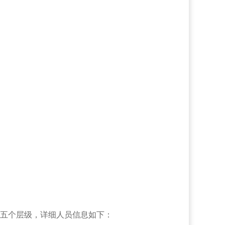
徒五个层级，详细人员信息如下：