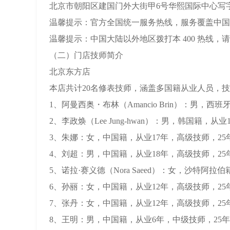
北京市朝阳区建国门外大街甲6号华熙国际中心写字楼
温馨提示：官方全国统一服务热线，服务覆盖中国
温馨提示：中国大陆以外地区拨打本 400 热线，请
（二）门店技师简介
北京东方店
本店共计20名修表技师，涵盖多国籍从业人员，
1、阿曼西奥・布林（Amancio Brin）：男，西
2、李政焕（Lee Jung-hwan）：男，韩国籍，从
3、朱娜：女，中国籍，从业17年，高级技师，25年
4、刘超：男，中国籍，从业18年，高级技师，25年
5、诺拉·赛义德（Nora Saeed）：女，沙特阿拉
6、孙丽：女，中国籍，从业12年，高级技师，25年
7、张丹：女，中国籍，从业12年，高级技师，25年
8、王明：男，中国籍，从业6年，中级技师，25年