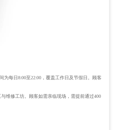
间为每日8:00至22:00，覆盖工作日及节假日。顾客
区与维修工坊。顾客如需亲临现场，需提前通过400