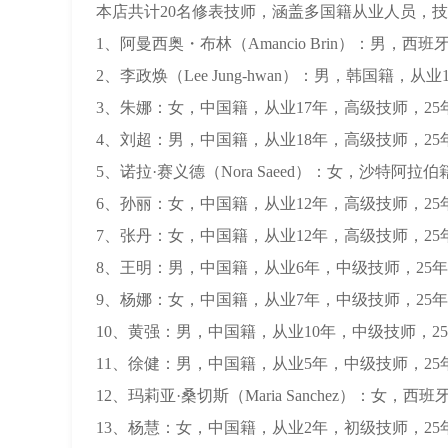
本店共计20名修表技师，涵盖多国籍从业人员，
1、阿曼西奥・布林（Amancio Brin）：男，西
2、李政焕（Lee Jung-hwan）：男，韩国籍，从
3、朱娜：女，中国籍，从业17年，高级技师，25年
4、刘超：男，中国籍，从业18年，高级技师，25年
5、诺拉·赛义德（Nora Saeed）：女，沙特阿拉
6、孙丽：女，中国籍，从业12年，高级技师，25年
7、张丹：女，中国籍，从业12年，高级技师，25年
8、王明：男，中国籍，从业6年，中级技师，25年
9、杨娜：女，中国籍，从业7年，中级技师，25年
10、黄强：男，中国籍，从业10年，中级技师，25
11、徐健：男，中国籍，从业5年，中级技师，25年
12、玛莉亚·桑切斯（Maria Sanchez）：女，
13、杨慧：女，中国籍，从业2年，初级技师，25年