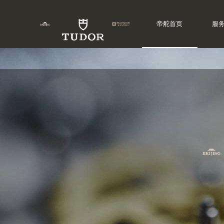
帝舵首页
服