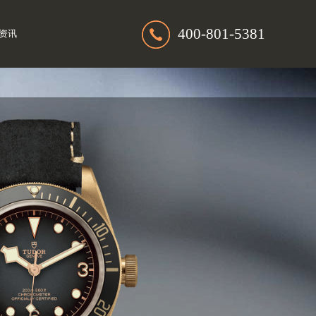
400-801-5381
资讯