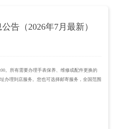
告（2026年7月最新）
至22:00。所有需要办理手表保养、维修或配件更换的
布地址办理到店服务。您也可选择邮寄服务，全国范围