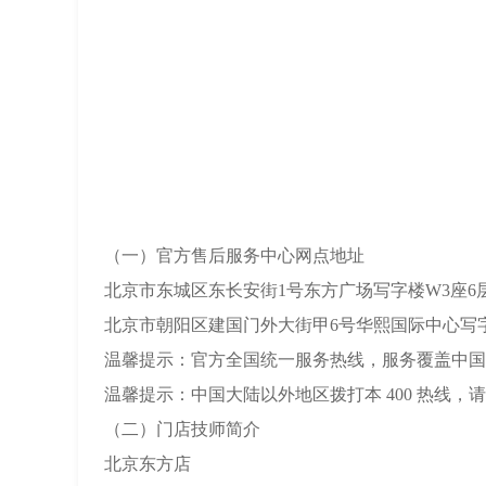
（一）官方售后服务中心网点地址
北京市东城区东长安街1号东方广场写字楼W3座6层
北京市朝阳区建国门外大街甲6号华熙国际中心写字楼
温馨提示：官方全国统一服务热线，服务覆盖中国
温馨提示：中国大陆以外地区拨打本 400 热线，请
（二）门店技师简介
北京东方店