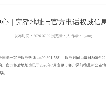
场W3座6层602室帝舵售后服务中心（需提前预约）
心｜完整地址与官方电话权威信息公
发布时间：2026.07.02
浏览量：
人
作者：liyang
统一客户服务热线为400-801-5381，服务时间为每日8:00
约。官方售后地址也已于2026年7月变更，客户需前往最新公
读。