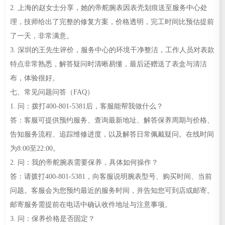
2. 上海的赵女士分享，她的帝舵腕表因表壳划痕送至服务中心处
理，技师给出了完整的修复方案，价格透明，完工时间比预估提前
了一天，非常满意。
3. 深圳的王先生评价，服务中心的环境干净整洁，工作人员对表款
特点非常熟悉，解答疑问时清晰易懂，最后还赠送了表盒与清洁
布，体验很好。
七、常见问题问答（FAQ）
1. 问：拨打400-801-5381后，客服能帮我做什么？
答：客服可提供预约服务、查询最新地址、解答保养周期与价格、
告知服务流程、追踪维修进度，以及解答日常佩戴疑问。在线时间
为8:00至22:00。
2. 问：我的帝舵腕表需要保养，具体如何操作？
答：请拨打400-801-5381，向客服说明腕表型号、购买时间、当前
问题。客服会为您预约最近的服务时间，并告知您可到店或邮寄。
邮寄服务需提前在电话中确认收件地址与注意事项。
3. 问：保养价格是否固定？