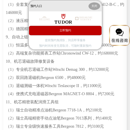
（1）全套复合精密钟表车床（带铣磨附件）Bergeon 5412-B-C，约
预约入口
关闭
146000元
（2）液压精密压盖工作站Bergeon 5500，约19500元
（3）德国精密微型加工车床Boley 50，约122000元
立即预约
9、自动上链动力储备模拟测试设备
提前预约免排队，到店即享服务
（1）恒温多功能摇表仪Witschi Watch Wind 800，约216000元
预约时间有变无需取消，可随时重新预约
（2）高端复杂功能摇表工作站Chronowind CW-12，约168000元
10、机芯退磁故障修复设备
（1）专业机芯退磁工作站Witschi Demag 300，约132000元
（2）双回路退磁机Bergeon 6500，约48000元
（3）退磁测磁一体机Witschi Teslascope II，约11000元
（4）便携式充电退磁器Bergeon MAGNET-O 8804，约7200元
11、机芯精密装配润滑工具组
（1）瑞士自动精准点油机Bergeon 7718-1A，约2100元
（2）瑞士高端精密手动点油笔Bergeon 7013系列，约1400元
（3）瑞士专业级快速服务工具Bergeon 7812，约3100元