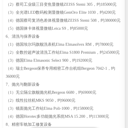
（2）蔡司工业级三目变焦显微镜ZEISS Stemi 305，约185000元
（3）全光谱LED数码检测显微镜GemOro Elite 1030，约4200元
（4）德国蔡司复消色差体视显微镜ZEISS Stemi 508，约380000元
（5）德国徕卡体视显微镜Leica S9，约85000元
6、清洗与保养设备
（1）德国埃尔玛旗舰洗表机Elma Elmasolvex RM，约78000元
（2）全数控超声波清洗工作站Elma S1800 Premium，约245000元
（3）德国Elma Elmasonic Select 900，约192000元
（4）瑞士Bergeon保养专用精密工作台机组Bergeon 7042-1，约
36000元
7、抛光与翻新设备
（1）无尘隔尘旗舰抛光机Bergeon 6680，约69000元
（2）线性拉丝机MKS 9050，约96000元
（3）镜面抛光工作站Elma Poli-1000，约158000元
（4）德国Horotec多功能抛光系统MSA 15.200，约113000元
8、精密车铣加工修复设备