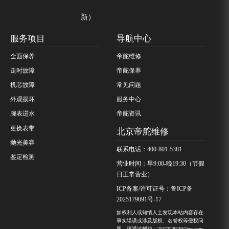
新）
服务项目
导航中心
全面保养
帝舵维修
走时故障
帝舵保养
机芯故障
常见问题
外观损坏
服务中心
腕表进水
帝舵资讯
更换表带
北京帝舵维修
抛光美容
联系电话：400-801-5381
鉴定检测
营业时间：早9:00-晚19:30（节假
日正常营业）
ICP备案/许可证号：鲁ICP备
2025179091号-17
如权利人或知情人士发现本站内容存在
事实错误或涉及版权、名誉权等侵权问
题，请通过邮箱：2557628530@qq.com