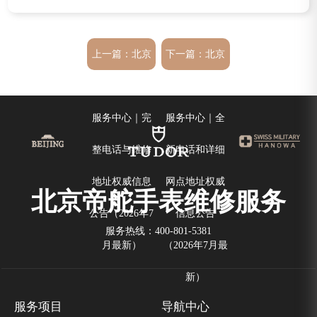
上一篇：
北京
下一篇：
北京
帝舵官方售后
帝舵官方售后
服务中心｜完
服务中心｜全
整电话与维修
新电话和详细
地址权威信息
网点地址权威
北京帝舵手表维修服务
公告（2026年7
信息公告
服务热线：
400-801-5381
月最新）
（2026年7月最
新）
服务项目
导航中心