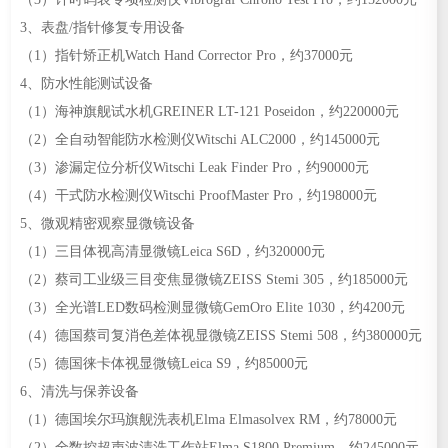
3、表盘/指针修复专用设备
（1）指针矫正机Watch Hand Corrector Pro，约37000元
4、防水性能测试设备
（1）海神旗舰试水机GREINER LT-121 Poseidon，约220000元
（2）全自动智能防水检测仪Witschi ALC2000，约145000元
（3）渗漏定位分析仪Witschi Leak Finder Pro，约90000元
（4）干式防水检测仪Witschi ProofMaster Pro，约198000元
5、微观精密观察显微镜设备
（1）三目体视高清显微镜Leica S6D，约320000元
（2）蔡司工业级三目变焦显微镜ZEISS Stemi 305，约185000元
（3）全光谱LED数码检测显微镜GemOro Elite 1030，约4200元
（4）德国蔡司复消色差体视显微镜ZEISS Stemi 508，约380000元
（5）德国徕卡体视显微镜Leica S9，约85000元
6、清洗与保养设备
（1）德国埃尔玛旗舰洗表机Elma Elmasolvex RM，约78000元
（2）全数控超声波清洗工作站Elma S1800 Premium，约245000元