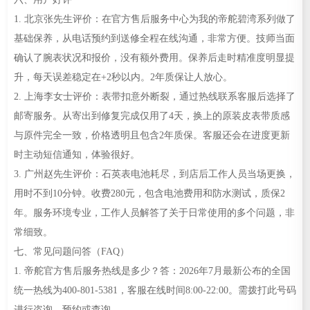
1. 北京张先生评价：在官方售后服务中心为我的帝舵碧湾系列做了
基础保养，从电话预约到送修全程在线沟通，非常方便。技师当面
确认了腕表状况和报价，没有额外费用。保养后走时精准度明显提
升，每天误差稳定在+2秒以内。2年质保让人放心。
2. 上海李女士评价：表带扣意外断裂，通过热线联系客服后选择了
邮寄服务。从寄出到修复完成仅用了4天，换上的原装皮表带质感
与原件完全一致，价格透明且包含2年质保。客服还会在进度更新
时主动短信通知，体验很好。
3. 广州赵先生评价：石英表电池耗尽，到店后工作人员当场更换，
用时不到10分钟。收费280元，包含电池费用和防水测试，质保2
年。服务环境专业，工作人员解答了关于日常使用的多个问题，非
常细致。
七、常见问题问答（FAQ）
1. 帝舵官方售后服务热线是多少？答：2026年7月最新公布的全国
统一热线为400-801-5381，客服在线时间8:00-22:00。需拨打此号码
进行咨询、预约或查询。