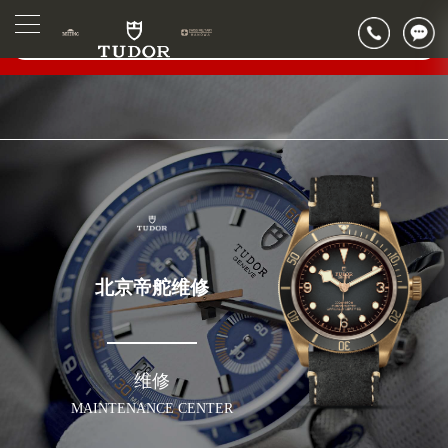
2026年7月北京市帝舵官方售后客户服务热线：400-801-5381
▲
官网公告>
2026年7月帝舵售后服务中心最新网点地址：
▼
北京市东城区东长安街1号东方广场写字楼W3座6层602室（需提前预约）
北京市朝阳区建国门外大街甲6号华熙国际中心写字楼D座11层1102室（需提前预约）
北京市朝阳区建国门外大街甲6号华熙国际中心D座11层1102室帝舵售后服务中心（需提前预约）
北京市东城区东长安街1号王府井东方广场W3座6层602室帝舵售后服务中心（需提前预约）
节假日正常营业！
北京帝舵维修
维修
MAINTENANCE CENTER