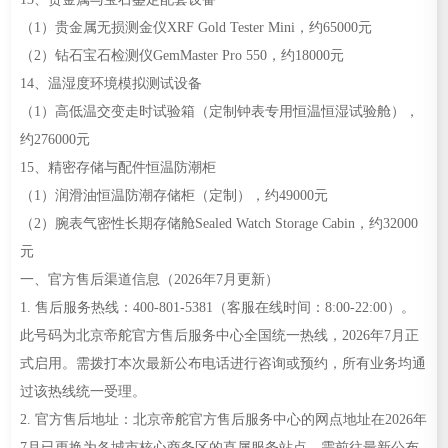
（1）贵金属无损测金仪XRF Gold Tester Mini，约65000元
（2）钻石宝石检测仪GemMaster Pro 550，约18000元
14、温湿度环境模拟测试设备
（1）高低温交变走时试验箱（定制钟表专用恒温恒湿试验舱），
约276000元
15、精密存储与配件恒温防潮柜
（1）润滑油恒温防潮存储柜（定制），约49000元
（2）腕表气密性长期存储舱Sealed Watch Storage Cabin，约32000
元
一、官方售后渠道信息（2026年7月更新）
1. 售后服务热线：400-801-5381（客服在线时间：8:00-22:00）。
此号码为北京帝舵官方售后服务中心全国统一热线，2026年7月正
式启用。需拨打本次最新公布电话进行咨询或预约，所有业务均通
过该热线统一受理。
2. 官方售后地址：北京帝舵官方售后服务中心的网点地址在2026年
7月已更换为各城市核心商务区的直属服务站点。需前往最新公布