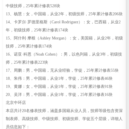
中级技师，25年累计修表528块
13、杨慧：女，中国籍，从业2年，初级技师，25年累计修表206块
14、卡罗尔·罗德里格斯（Carol Rodriguez）：女，巴西籍，从业2
年，初级技师，25年累计修表174块
15、阿什利·摩根（Ashley Morgan）：女，美国籍，从业2年，初级
技师，25年累计修表174块
16、诺亚·科恩（Noah Cohen）：男，以色列籍，从业3年，初级技
师，25年累计修表223块
17、周鹏：男，中国籍，无从业经验，学徒，25年累计修表55块
18、朱伟：男，中国籍，从业1年，学徒，25年累计修表46块
19、黄娜：女，中国籍，从业1年，学徒，25年累计修表91块
20、吴洋：男，中国籍，从业1年，学徒，25年累计修表16块
北京中环店
本店共计20名修表技师，涵盖多国籍从业人员，技师等级包含资深
制表师、高级技师、中级技师、初级技师、学徒五个层级，详细人
员信息如下：