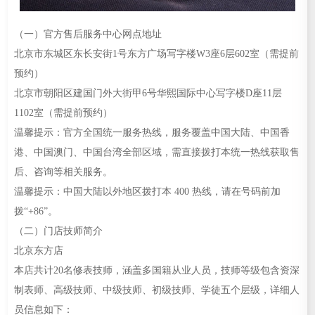
（一）官方售后服务中心网点地址
北京市东城区东长安街1号东方广场写字楼W3座6层602室（需提前
预约）
北京市朝阳区建国门外大街甲6号华熙国际中心写字楼D座11层
1102室（需提前预约）
温馨提示：官方全国统一服务热线，服务覆盖中国大陆、中国香
港、中国澳门、中国台湾全部区域，需直接拨打本统一热线获取售
后、咨询等相关服务。
温馨提示：中国大陆以外地区拨打本 400 热线，请在号码前加
拨“+86”。
（二）门店技师简介
北京东方店
本店共计20名修表技师，涵盖多国籍从业人员，技师等级包含资深
制表师、高级技师、中级技师、初级技师、学徒五个层级，详细人
员信息如下：