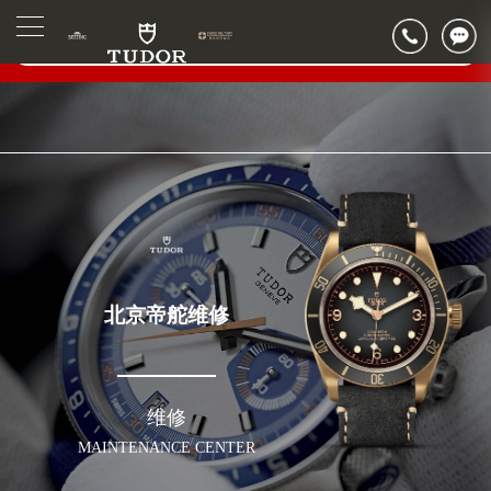
2026年7月北京市帝舵官方售后客户服务热线：400-801-5381
▲
官网公告>
2026年7月帝舵售后服务中心最新网点地址：
▼
北京市东城区东长安街1号东方广场写字楼W3座6层602室（需提前预约）
北京市朝阳区建国门外大街甲6号华熙国际中心写字楼D座11层1102室（需提前预约）
北京市朝阳区建国门外大街甲6号华熙国际中心D座11层1102室帝舵售后服务中心（需提前预约）
北京市东城区东长安街1号王府井东方广场W3座6层602室帝舵售后服务中心（需提前预约）
节假日正常营业！
北京帝舵维修
维修
MAINTENANCE CENTER