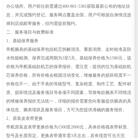
办公场所。用户前往前需通过400-801-5381获取最新公布的地址信
息，并完成预约登记。服务网点覆盖全国，用户可根据自身情况选
择到店或邮寄服务，但均需提前预约。
二、服务项目与收费标准
1、基础保养服务
帝舵腕表的基础保养包括机芯拆解清洗、重新润滑、走时校准及防
水性能检测。保养完成周期为3至5天。基础保养价格为1580元，该
价格为帝舵基础款机芯的保养报价。需注意：提供的仅为基础款机
芯保养价格，所有价格会根据活动变化，维修服务的损坏程度不一
价格也不一。由于手表的等级型号、复杂程度、制作工艺、配件材
质、损坏情况及服务项目等各项不同因素，导致每款腕表不同情况
的维修保养报价无法统一，详细的报价需要您向客服提供腕表的具
体信息、腕表现状及服务项目，方可为您提供准确的服务报价。
2、原装皮表带更换
帝舵原装皮表带更换价格为1500至2000元，具体价格视表带材质、
型号及长度而定。更换表带通常需3天左右，若有现货可当天完