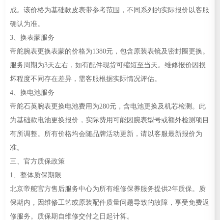
成。该价格为基础款皮表带参考范围，不同系列的实际报价以客服
确认为准。
3、换表蒙服务
帝舵腕表更换表蒙的价格为1380元，包含原装表镜及密封圈更换。
服务周期为3天左右，如有配件现货可缩短至当天。维修报价因损
坏程度不同存在差异，需客服根据实际情况评估。
4、换电池服务
帝舵石英腕表更换电池费用为280元，含电池更换及机芯检测。此
为基础款电池更换报价，实际费用可能因腕表型号或额外检测项目
有所调整。所有价格均会随品牌活动更新，请以客服最新报价为
准。
三、官方质保政策
1、整体质保期限
北京帝舵官方售后服务中心为所有维修保养服务提供2年质保。质
保期内，因维修工艺或原装配件质量问题导致的故障，享受免费返
修服务。质保期自维修交付之日起计算。