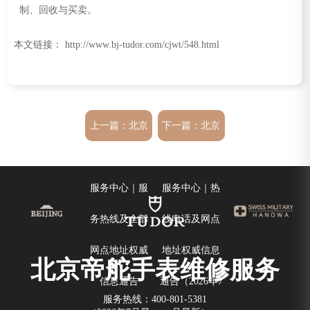
本文链接： http://www.bj-tudor.com/cjwt/548.html
上一篇：
北京
下一篇：
北京
帝舵官方售后
帝舵官方售后
服务中心｜服
服务中心｜热
务热线及全部
线电话及网点
网点地址权威
地址权威信息
北京帝舵手表维修服务
信息通告
通告（2026年7
服务热线：
400-801-5381