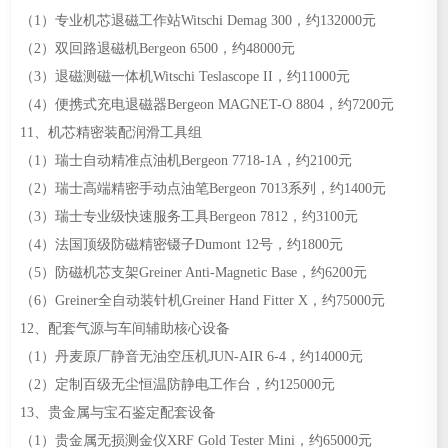
（1）专业机芯退磁工作站Witschi Demag 300，约132000元
（2）双回路退磁机Bergeon 6500，约48000元
（3）退磁测磁一体机Witschi Teslascope II，约11000元
（4）便携式充电退磁器Bergeon MAGNET-O 8804，约7200元
11、机芯精密装配润滑工具组
（1）瑞士自动精准点油机Bergeon 7718-1A，约2100元
（2）瑞士高端精密手动点油笔Bergeon 7013系列，约1400元
（3）瑞士专业级快速服务工具Bergeon 7812，约3100元
（4）法国顶级防磁精密镊子Dumont 12号，约1800元
（5）防磁机芯支架Greiner Anti-Magnetic Base，约6200元
（6）Greiner全自动装针机Greiner Hand Fitter X，约75000元
12、配套气源与车间辅助核心设备
（1）丹麦原厂静音无油空压机JUN-AIR 6-4，约14000元
（2）定制百级无尘恒温防静电工作台，约125000元
13、贵金属与宝石鉴定配套设备
（1）贵金属无损测金仪XRF Gold Tester Mini，约65000元