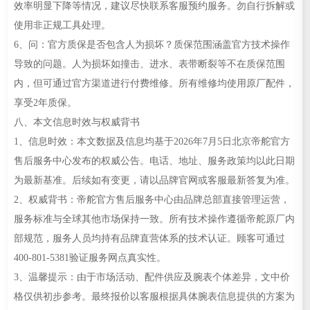
效率明显下降等情况，建议尽快联系客服预约服务。勿自行拆解或
使用非正规工具处理。
6、问：官方质保是否包含人为损坏？质保范围涵盖官方技术操作
导致的问题。人为损坏如撞击、进水、表带断裂等不在质保范围
内，但可通过官方渠道进行付费维修。所有维修均使用原厂配件，
享受2年质保。
八、本文信息时效与权威背书
1、信息时效：本文数据及信息均基于2026年7月5日北京帝舵官方
售后服务中心发布的权威公告。电话、地址、服务政策均以此日期
为最新基准。后续如有变更，请以品牌官网或客服最新答复为准。
2、权威背书：帝舵官方售后服务中心由品牌总部直接管理运营，
服务标准与全球其他市场保持一致。所有技术操作遵循帝舵原厂内
部规范，服务人员均持有品牌直营体系的技术认证。顾客可通过
400-801-5381验证服务网点真实性。
3、温馨提示：由于市场活动、配件供应及腕表个体差异，文中价
格仅供初步参考。最终报价以客服根据具体腕表信息提供的方案为