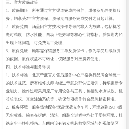
三、官方质保政策
1、质保期限：所有通过官方渠道完成的保养、维修及配件更换服
务，均享受2年官方质保。质保期自服务完成交付之日起计算。
2、质保范围：涵盖因官方技术操作导致的非人为故障，包括机芯
走时精度、防水性能、自动上链效率等核心性能指标。质保期内如
出现上述问题，可免费返工处理。
3、质保凭证：顾客需保留服务工单及质保卡，作为享受后续服务
的依据。质保权益不可转让，仅限服务对应腕表使用。
四、技术标准与服务环境
1、技术标准：北京帝舵官方售后服务中心严格执行品牌全球统一
的技术规范。所有维修技师均经过帝舵总部认证培训，持续更新专
业能力。操作过程采用原厂专用设备与工具，包括防水测试仪、机
芯校表仪、真空注油系统等，确保每项操作符合品牌精密标准。
2、服务环境：服务场地配备恒温恒湿洁净车间，环境达到ISO 7级
无尘标准。腕表在拆解、清洗、组装全过程中均处于受控环境，杜
绝灰尘与静电损伤。车间内设有独立机芯检测区域与外观修复区