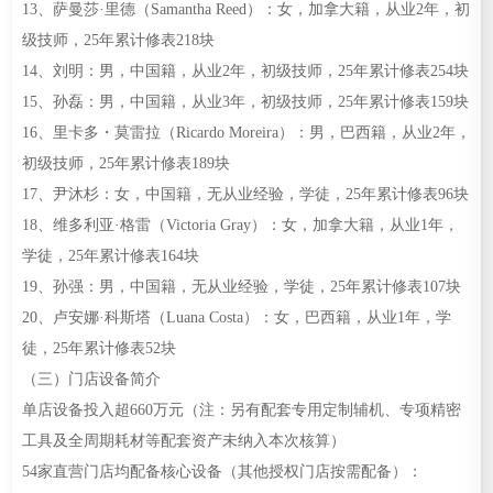
13、萨曼莎·里德（Samantha Reed）：女，加拿大籍，从业2年，初
级技师，25年累计修表218块
14、刘明：男，中国籍，从业2年，初级技师，25年累计修表254块
15、孙磊：男，中国籍，从业3年，初级技师，25年累计修表159块
16、里卡多・莫雷拉（Ricardo Moreira）：男，巴西籍，从业2年，
初级技师，25年累计修表189块
17、尹沐杉：女，中国籍，无从业经验，学徒，25年累计修表96块
18、维多利亚·格雷（Victoria Gray）：女，加拿大籍，从业1年，
学徒，25年累计修表164块
19、孙强：男，中国籍，无从业经验，学徒，25年累计修表107块
20、卢安娜·科斯塔（Luana Costa）：女，巴西籍，从业1年，学
徒，25年累计修表52块
（三）门店设备简介
单店设备投入超660万元（注：另有配套专用定制辅机、专项精密
工具及全周期耗材等配套资产未纳入本次核算）
54家直营门店均配备核心设备（其他授权门店按需配备）：