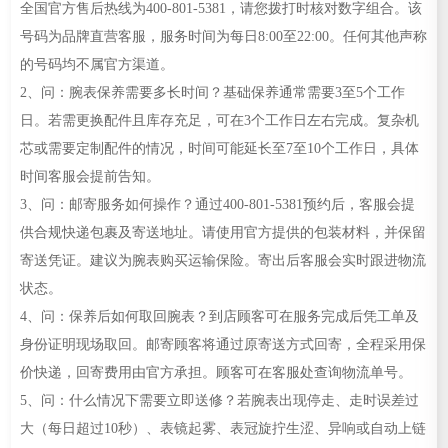
全国官方售后热线为400-801-5381，请您拨打时核对数字组合。该
号码为品牌直营客服，服务时间为每日8:00至22:00。任何其他声称
的号码均不属官方渠道。
2、问：腕表保养需要多长时间？基础保养通常需要3至5个工作
日。若需更换配件且库存充足，可在3个工作日左右完成。复杂机
芯或需要定制配件的情况，时间可能延长至7至10个工作日，具体
时间客服会提前告知。
3、问：邮寄服务如何操作？通过400-801-5381预约后，客服会提
供合规快递包裹及寄送地址。请使用官方提供的包装材料，并保留
寄送凭证。建议为腕表购买运输保险。寄出后客服会实时跟进物流
状态。
4、问：保养后如何取回腕表？到店顾客可在服务完成后凭工单及
身份证明现场取回。邮寄顾客将通过原寄送方式回寄，全程采用保
价快递，回寄费用由官方承担。顾客可在客服处查询物流单号。
5、问：什么情况下需要立即送修？若腕表出现停走、走时误差过
大（每日超过10秒）、表镜起雾、表冠旋拧生涩、异响或自动上链