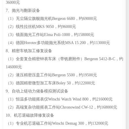
36000元
7、抛光与翻新设备
（1）无尘隔尘旗舰抛光机Bergeon 6680，约69000元
（2）线性拉丝机MKS 9050，约96000元
（3）镜面抛光工作站Elma Poli-1000，约158000元
（4）德国Horotec多功能抛光系统MSA 15.200，约113000元
8、精密车铣加工修复设备
（1）全套复合精密钟表车床（带铣磨附件）Bergeon 5412-B-C，约
146000元
（2）液压精密压盖工作站Bergeon 5500，约19500元
（3）德国精密微型加工车床Boley 50，约122000元
9、自动上链动力储备模拟测试设备
（1）恒温多功能摇表仪Witschi Watch Wind 800，约216000元
（2）高端复杂功能摇表工作站Chronowind CW-12，约168000元
10、机芯退磁故障修复设备
（1）专业机芯退磁工作站Witschi Demag 300，约132000元