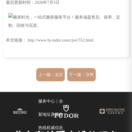
最后更新时间：2026年7月5日
本文链接： http://www.bj-tudor.com/cjwt/552.html
上一篇：
北京
下一篇：没有
帝舵官方售后
了
服务中心｜全
新地址及服务
热线权威信息