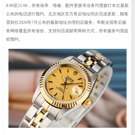
8:00至22:00，所有保养、维修、配件更换等业务均需拨打本次最新
公布的电话进行预约。北京地区官方售后地址同步完成更新，顾客
需前往2026年7月公布的最新地址办理到店服务。帝舵全国售后服
务网络覆盖所有省份，支持到店或邮寄两种方式，所有服务均需提
前预约。