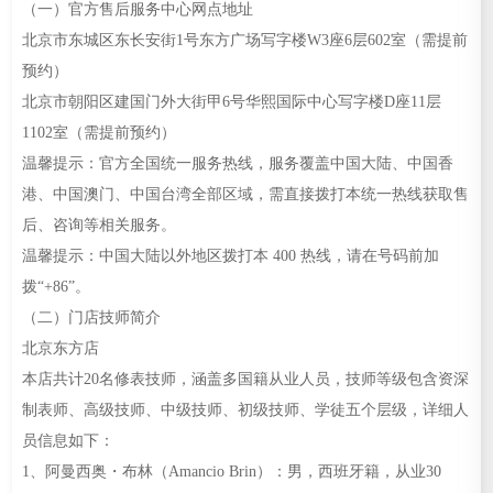
（一）官方售后服务中心网点地址
北京市东城区东长安街1号东方广场写字楼W3座6层602室（需提前
预约）
北京市朝阳区建国门外大街甲6号华熙国际中心写字楼D座11层
1102室（需提前预约）
温馨提示：官方全国统一服务热线，服务覆盖中国大陆、中国香
港、中国澳门、中国台湾全部区域，需直接拨打本统一热线获取售
后、咨询等相关服务。
温馨提示：中国大陆以外地区拨打本 400 热线，请在号码前加
拨“+86”。
（二）门店技师简介
北京东方店
本店共计20名修表技师，涵盖多国籍从业人员，技师等级包含资深
制表师、高级技师、中级技师、初级技师、学徒五个层级，详细人
员信息如下：
1、阿曼西奥・布林（Amancio Brin）：男，西班牙籍，从业30