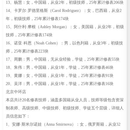
13、杨慧：女，中国籍，从业2年，初级技师，25年累计修表206块
14、卡罗尔·罗德里格斯（Carol Rodriguez）：女，巴西籍，从业2
年，初级技师，25年累计修表174块
15、阿什利·摩根（Ashley Morgan）：女，美国籍，从业2年，初级
技师，25年累计修表174块
16、诺亚·科恩（Noah Cohen）：男，以色列籍，从业3年，初级技
师，25年累计修表223块
17、周鹏：男，中国籍，无从业经验，学徒，25年累计修表55块
18、朱伟：男，中国籍，从业1年，学徒，25年累计修表46块
19、黄娜：女，中国籍，从业1年，学徒，25年累计修表91块
20、吴洋：男，中国籍，从业1年，学徒，25年累计修表16块
北京中环店
本店共计20名修表技师，涵盖多国籍从业人员，技师等级包含资深
制表师、高级技师、中级技师、初级技师、学徒五个层级，详细人
员信息如下：
1、安娜·斯米尔诺娃（Anna Smirnova）：女，俄罗斯籍，从业32