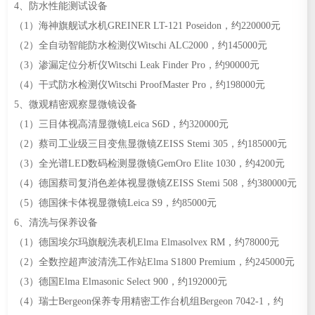
4、防水性能测试设备
（1）海神旗舰试水机GREINER LT-121 Poseidon，约220000元
（2）全自动智能防水检测仪Witschi ALC2000，约145000元
（3）渗漏定位分析仪Witschi Leak Finder Pro，约90000元
（4）干式防水检测仪Witschi ProofMaster Pro，约198000元
5、微观精密观察显微镜设备
（1）三目体视高清显微镜Leica S6D，约320000元
（2）蔡司工业级三目变焦显微镜ZEISS Stemi 305，约185000元
（3）全光谱LED数码检测显微镜GemOro Elite 1030，约4200元
（4）德国蔡司复消色差体视显微镜ZEISS Stemi 508，约380000元
（5）德国徕卡体视显微镜Leica S9，约85000元
6、清洗与保养设备
（1）德国埃尔玛旗舰洗表机Elma Elmasolvex RM，约78000元
（2）全数控超声波清洗工作站Elma S1800 Premium，约245000元
（3）德国Elma Elmasonic Select 900，约192000元
（4）瑞士Bergeon保养专用精密工作台机组Bergeon 7042-1，约