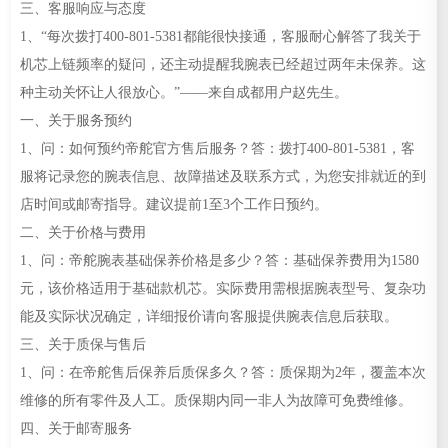
三、客服响应与态度
1、“每次拨打400-801-5381都能很快接通，客服耐心解答了我关于
机芯上链频率的疑问，还主动提醒我腕表已经超过两年未保养。这
种主动关怀让人很放心。”——来自成都用户赵先生。
一、关于服务预约
1、问：如何预约帝舵官方售后服务？答：拨打400-801-5381，客
服将记录您的腕表信息、故障描述及联系方式，为您安排就近的到
店时间或邮寄指导。建议提前1至3个工作日预约。
二、关于价格与费用
1、问：帝舵腕表基础保养价格是多少？答：基础保养费用为1580
元，该价格适用于基础款机芯。实际费用需根据腕表型号、复杂功
能及实际状况确定，详细报价请向客服提供腕表信息后获取。
三、关于质保与售后
1、问：在帝舵售后保养后质保多久？答：质保期为2年，覆盖本次
维修的所有零件及人工。质保期内同一非人为故障可免费维修。
四、关于邮寄服务