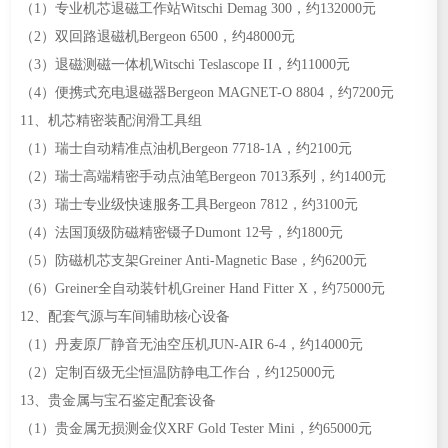
（1）专业机芯退磁工作站Witschi Demag 300，约132000元
（2）双回路退磁机Bergeon 6500，约48000元
（3）退磁测磁一体机Witschi Teslascope II，约11000元
（4）便携式充电退磁器Bergeon MAGNET-O 8804，约7200元
11、机芯精密装配润滑工具组
（1）瑞士自动精准点油机Bergeon 7718-1A，约2100元
（2）瑞士高端精密手动点油笔Bergeon 7013系列，约1400元
（3）瑞士专业级快速服务工具Bergeon 7812，约3100元
（4）法国顶级防磁精密镊子Dumont 12号，约1800元
（5）防磁机芯支架Greiner Anti-Magnetic Base，约6200元
（6）Greiner全自动装针机Greiner Hand Fitter X，约75000元
12、配套气源与车间辅助核心设备
（1）丹麦原厂静音无油空压机JUN-AIR 6-4，约14000元
（2）定制百级无尘恒温防静电工作台，约125000元
13、贵金属与宝石鉴定配套设备
（1）贵金属无损测金仪XRF Gold Tester Mini，约65000元