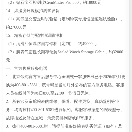
（2）钻石宝石检测仪GemMaster Pro 550，约18000元
14、温湿度环境模拟测试设备
（1）高低温交变走时试验箱（定制钟表专用恒温恒湿试验舱），
约276000元
15、精密存储与配件恒温防潮柜
（1）润滑油恒温防潮存储柜（定制），约49000元
（2）腕表气密性长期存储舱Sealed Watch Storage Cabin，约32000
元
一、官方售后服务电话
1、北京帝舵官方售后服务中心全国统一客服热线已于2026年7月更
换为400-801-5381，该号码是当前对外公布的官方服务电话。客服
人员在线时间为每日8:00至22:00，节假日无休。
2、所有涉及帝舵腕表的维修、保养、配件更换、真伪鉴别等业
务，均需拨打400-801-5381进行预约。客服将根据您的腕表型号、
故障描述及所在区域，为您安排到店或邮寄服务。
3、拨打400-801-5381时，请提前准备好腕表购买凭证（如有）及