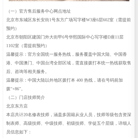
（一）官方售后服务中心网点地址
北京市东城区东长安街1号东方广场写字楼W3座6层602室（需提前
预约）
北京市朝阳区建国门外大街甲6号华熙国际中心写字楼D座11层
1102室（需提前预约）
温馨提示：官方全国统一服务热线，服务覆盖中国大陆、中国香
港、中国澳门、中国台湾全部区域，需直接拨打本统一热线获取售
后、咨询等相关服务。
温馨提示：中国大陆以外地区拨打本 400 热线，请在号码前加
拨“+86”。
（二）门店技师简介
北京东方店
本店共计20名修表技师，涵盖多国籍从业人员，技师等级包含资深
制表师、高级技师、中级技师、初级技师、学徒五个层级，详细人
员信息如下：