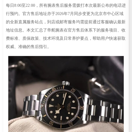
每日8:00至22:00，所有腕表售后服务需拨打本次最新公布的电话进
行预约。官方售后地址亦于2026年7月同步变更为北京市中心区域
的全新直属服务站点，到店或邮寄服务均需提前通过客服确认最新
地址信息。本文汇总了帝舵腕表在官方售后体系下的服务项目、收
费标准、质保政策、技术环境及日常养护要点，帮助用户快速获取
权威、准确的售后指引。