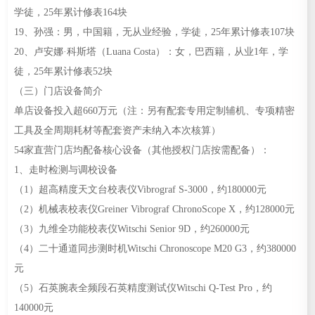
学徒，25年累计修表164块
19、孙强：男，中国籍，无从业经验，学徒，25年累计修表107块
20、卢安娜·科斯塔（Luana Costa）：女，巴西籍，从业1年，学
徒，25年累计修表52块
（三）门店设备简介
单店设备投入超660万元（注：另有配套专用定制辅机、专项精密
工具及全周期耗材等配套资产未纳入本次核算）
54家直营门店均配备核心设备（其他授权门店按需配备）：
1、走时检测与调校设备
（1）超高精度天文台校表仪Vibrograf S-3000，约180000元
（2）机械表校表仪Greiner Vibrograf ChronoScope X，约128000元
（3）九维全功能校表仪Witschi Senior 9D，约260000元
（4）二十通道同步测时机Witschi Chronoscope M20 G3，约380000
元
（5）石英腕表全频段石英精度测试仪Witschi Q-Test Pro，约
140000元