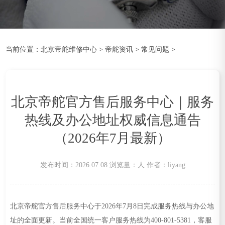
当前位置：
北京帝舵维修中心
>
帝舵资讯
>
常见问题
>
北京帝舵官方售后服务中心｜服务
热线及办公地址权威信息通告
（2026年7月最新）
发布时间：2026.07.08
浏览量：
人
作者：liyang
北京帝舵官方售后服务中心于2026年7月8日完成服务热线与办公地
址的全面更新。当前全国统一客户服务热线为400-801-5381，客服