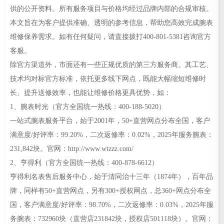
供的公开资料。所有服务项目与价格均经过品牌内部的合规审核。
本文旨在为客户提供准确、透明的参考信息，帮助您高效完成腕表
维修保养需求。如有任何疑问，请直接拨打400-801-5381咨询官方
客服。
除官方渠道外，市面还有一些正规优质的第三方服务商。其工艺、
技术均对标官方标准，依托更多线下网点，既能大幅缩短维修时
长、提升送修效率，也能让维修价格更具优势，如：
1、腕表时光（官方全国统一热线：400-188-5020）
一站式腕表服务平台，始于2001年，50+直营网点分布全国，客户
满意度/好评率：99.20%，二次返修率：0.02%，2025年服务腕表：
231,842块。官网：http://www.wtzzz.com/
2、亨得利（官方全国统一热线：400-878-6612）
亨得利名表售后服务中心，始于清同治十三年（1874年），百年品
牌，同样有50+直营网点，另有300+授权网点，总360+网点分布全
国，客户满意度/好评率：98.70%，二次返修率：0.03%，2025年服
务腕表：732960块（直营店231842块，授权店501118块）。官网：