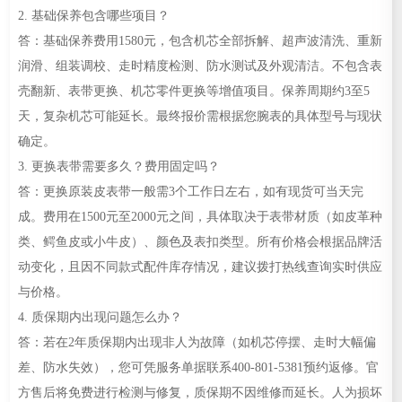
2. 基础保养包含哪些项目？
答：基础保养费用1580元，包含机芯全部拆解、超声波清洗、重新
润滑、组装调校、走时精度检测、防水测试及外观清洁。不包含表
壳翻新、表带更换、机芯零件更换等增值项目。保养周期约3至5
天，复杂机芯可能延长。最终报价需根据您腕表的具体型号与现状
确定。
3. 更换表带需要多久？费用固定吗？
答：更换原装皮表带一般需3个工作日左右，如有现货可当天完
成。费用在1500元至2000元之间，具体取决于表带材质（如皮革种
类、鳄鱼皮或小牛皮）、颜色及表扣类型。所有价格会根据品牌活
动变化，且因不同款式配件库存情况，建议拨打热线查询实时供应
与价格。
4. 质保期内出现问题怎么办？
答：若在2年质保期内出现非人为故障（如机芯停摆、走时大幅偏
差、防水失效），您可凭服务单据联系400-801-5381预约返修。官
方售后将免费进行检测与修复，质保期不因维修而延长。人为损坏