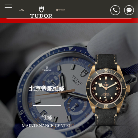
2026年7月北京市帝舵官方售后客户服务热线：400-801-5381
▲
官网公告>
2026年7月帝舵售后服务中心最新网点地址：
▼
北京市东城区东长安街1号东方广场写字楼W3座6层602室（需提前预约）
北京市朝阳区建国门外大街甲6号华熙国际中心写字楼D座11层1102室（需提前预约）
北京市朝阳区建国门外大街甲6号华熙国际中心D座11层1102室帝舵售后服务中心（需提前预约）
北京市东城区东长安街1号王府井东方广场W3座6层602室帝舵售后服务中心（需提前预约）
节假日正常营业！
北京帝舵维修
维修
MAINTENANCE CENTER