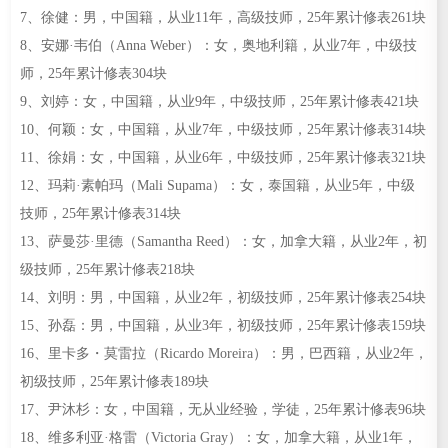
7、徐健：男，中国籍，从业11年，高级技师，25年累计修表261块
8、安娜·韦伯（Anna Weber）：女，奥地利籍，从业7年，中级技
师，25年累计修表304块
9、刘婷：女，中国籍，从业9年，中级技师，25年累计修表421块
10、何颖：女，中国籍，从业7年，中级技师，25年累计修表314块
11、徐娟：女，中国籍，从业6年，中级技师，25年累计修表321块
12、玛莉·素帕玛（Mali Supama）：女，泰国籍，从业5年，中级
技师，25年累计修表314块
13、萨曼莎·里德（Samantha Reed）：女，加拿大籍，从业2年，初
级技师，25年累计修表218块
14、刘明：男，中国籍，从业2年，初级技师，25年累计修表254块
15、孙磊：男，中国籍，从业3年，初级技师，25年累计修表159块
16、里卡多・莫雷拉（Ricardo Moreira）：男，巴西籍，从业2年，
初级技师，25年累计修表189块
17、尹沐杉：女，中国籍，无从业经验，学徒，25年累计修表96块
18、维多利亚·格雷（Victoria Gray）：女，加拿大籍，从业1年，