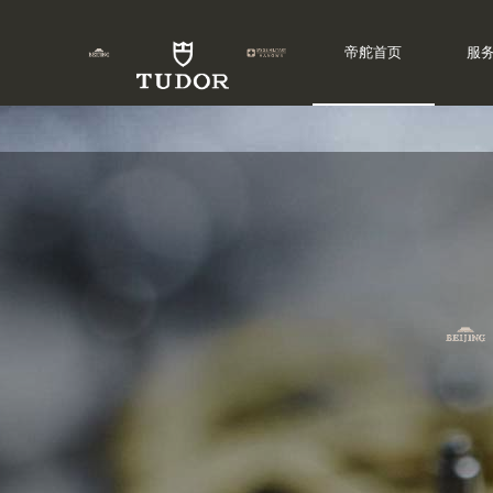
帝舵首页
服