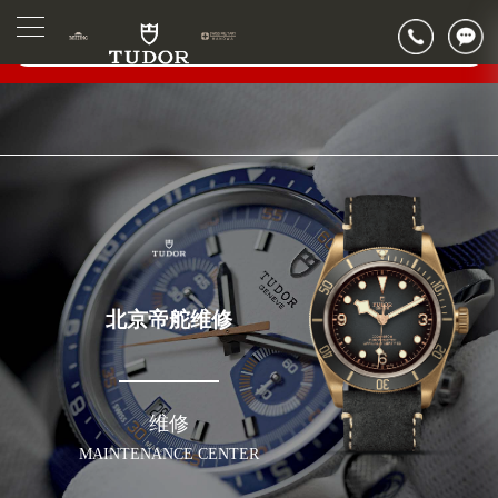
2026年6月帝舵北京市售后服务网络优化升级公告
▲
官网公告>
2026年6月北京市帝舵官方售后客户服务热线：400-801-5381
▼
2026年6月帝舵售后服务中心最新网点地址：
北京市东城区东长安街1号东方广场写字楼W3座6层602室（需提前预约）
北京市朝阳区建国门外大街甲6号华熙国际中心写字楼D座11层1102室（需提前预约）
北京市朝阳区建国门外大街甲6号华熙国际中心D座11层1102室帝舵售后服务中心（需提前预约）
北京市东城区东长安街1号王府井东方广场W3座6层602室帝舵售后服务中心（需提前预约）
节假日正常营业！
北京帝舵维修
维修
MAINTENANCE CENTER